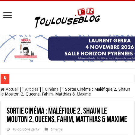
Toulouse Plages 2026 : votre oasis estivale gratuite au bord de la Garonne
Accueil
||
Articles
||
Cinéma
||
Sortie Cinéma : Maléfique 2, Shaun
le Mouton 2, Queens, Fahim, Matthias & Maxime
Sortie Cinéma : Maléfique 2, Shaun le
Mouton 2, Queens, Fahim, Matthias & Maxime
16 octobre 2019
Cinéma