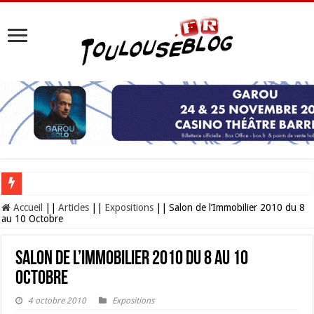
Les Nocturnes de la Cité de l’espace 2026 : l’événement incontournable de l’é
Accueil
||
Articles
||
Expositions
||
Salon de l’Immobilier 2010 du 8
au 10 Octobre
Salon de l’Immobilier 2010 du 8 au 10
Octobre
4 octobre 2010
Expositions