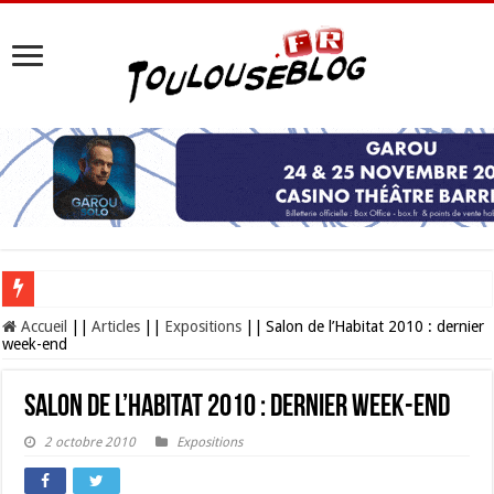
Les Nocturnes de la Cité de l’espace 2026 : l’événement incontournable de l’é
Accueil
||
Articles
||
Expositions
||
Salon de l’Habitat 2010 : dernier
week-end
Salon de l’Habitat 2010 : dernier week-end
2 octobre 2010
Expositions