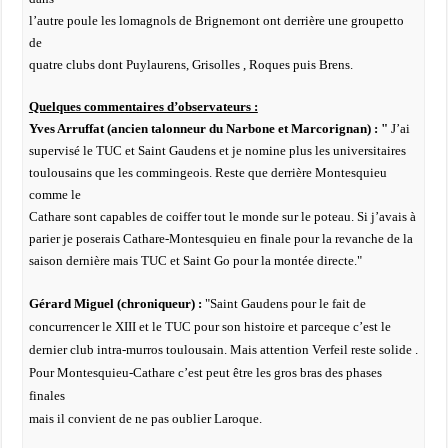
l’autre poule les lomagnols de Brignemont ont derrière une groupetto
de
quatre clubs dont Puylaurens, Grisolles , Roques puis Brens.
Quelques commentaires d’observateurs :
Yves Arruffat (ancien talonneur du Narbone et Marcorignan) : "
J’ai
supervisé le TUC et Saint Gaudens et je nomine plus les universitaires
toulousains que les commingeois. Reste que derrière Montesquieu
comme le
Cathare sont capables de coiffer tout le monde sur le poteau. Si j’avais à
parier je poserais Cathare-Montesquieu en finale pour la revanche de la
saison dernière mais TUC et Saint Go pour la montée directe."
Gérard Miguel (chroniqueur) :
"Saint Gaudens pour le fait de
concurrencer le XIII et le TUC pour son histoire et parceque c’est le
dernier club intra-murros toulousain. Mais attention Verfeil reste solide .
Pour Montesquieu-Cathare c’est peut être les gros bras des phases
finales
mais il convient de ne pas oublier Laroque.