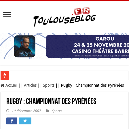
Les Nocturnes de la Cité de l’espace 2026 : l’événement incontournable de l’é
Accueil
||
Articles
||
Sports
||
Rugby : Championnat des Pyrénées
Rugby : Championnat des Pyrénées
19 décembre 2007
Sports