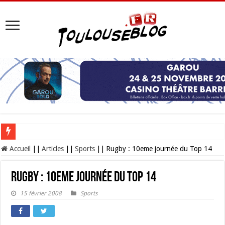
Les Nocturnes de la Cité de l’espace 2026 : l’événement incontournable de l’é
Accueil
||
Articles
||
Sports
||
Rugby : 10eme journée du Top 14
Rugby : 10eme journée du Top 14
15 février 2008
Sports