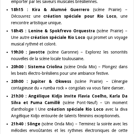
emporter par les saveurs musicales brésiliennes.
18h15 : Kira & Alumné Guerrero
(scène Prairie) –
Découvrez une
création spéciale pour Rio Loco
, une
rencontre artistique unique.
18h45 : Lenine & Spokfrevo Orquestra
(scène Prairie) –
Une autre
création spéciale Rio Loco
qui promet un voyage
musical rythmé et coloré.
19h30 : Javotte
(scène Garonne) – Explorez les sonorités
nouvelles de la scène locale toulousaine.
20h00 : Sistema Criolina
(scène Onda Mix) – Plongez dans
les beats électro-brésiliens pour une ambiance festive.
20h00 : Jupiter & Okwess
(scène Prairie) – L’énergie
contagieuse du « rumba rock » congolais va vous faire danser.
21h30 : Angélique Kidjo invite Flavia Coelho, Karla Da
Silva et Puma Camillê
(scène Pont-Neuf) – Un moment
d’anthologie ! Une
création spéciale Rio Loco
avec la diva
Angélique Kidjo entourée de talents féminins exceptionnels.
21h40 : Sônge
(scène Onda Mix) – Terminez la soirée avec les
mélodies envoûtantes et les rythmes électroniques de cette