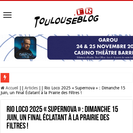
Les Nocturnes de la Cité de l’espace 2026 : l’événement incontournable de l’é
Accueil
||
Articles
||
Rio Loco 2025 « Supernova » : Dimanche 15
Juin, un Final Éclatant à la Prairie des Filtres !
Rio Loco 2025 « Supernova » : Dimanche 15
Juin, un Final Éclatant à la Prairie des
Filtres !