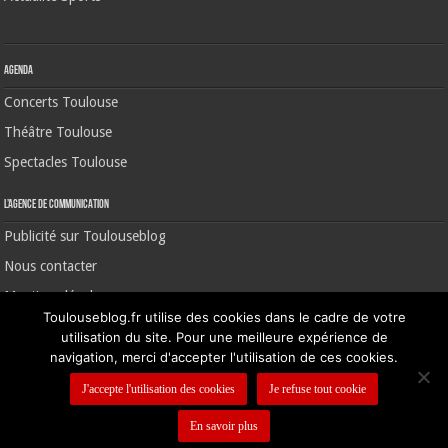
Agenda
Concerts Toulouse
Théâtre Toulouse
Spectacles Toulouse
L’agence de communication
Publicité sur Toulouseblog
Nous contacter
Mentions légales
Toulouseblog.fr utilise des cookies dans le cadre de votre
utilisation du site. Pour une meilleure expérience de
navigation, merci d'accepter l'utilisation de ces cookies.
©2006-2026 Toulouse Blog | CNIL N° 1391640
J'accepte l'utilisation des cookies
Je refuse tout cookie
En savoir plus
Nous contacter
-
Mentions légales