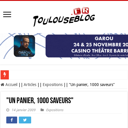
Les Nocturnes de la Cité de l’espace 2026 : l’événement incontournable de l’é
Accueil
||
Articles
||
Expositions
||
"Un panier, 1000 saveurs"
"Un panier, 1000 saveurs"
14 janvier 2009
Expositions