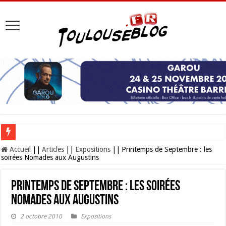
Les Nocturnes de la Cité de l’espace 2026 : l’événement incontournable de l’é
Accueil
||
Articles
||
Expositions
||
Printemps de Septembre : les
soirées Nomades aux Augustins
Printemps de Septembre : les soirées
Nomades aux Augustins
2 octobre 2010
Expositions