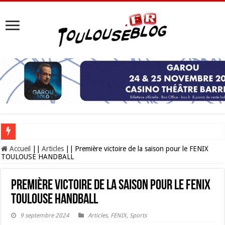
Les Nocturnes de la Cité de l’espace 2026 : l’événement incontournable de l’é
Accueil
||
Articles
||
Première victoire de la saison pour le FENIX
TOULOUSE HANDBALL
Première victoire de la saison pour le FENIX
TOULOUSE HANDBALL
9 septembre 2024
Articles
,
FENIX
,
Sports