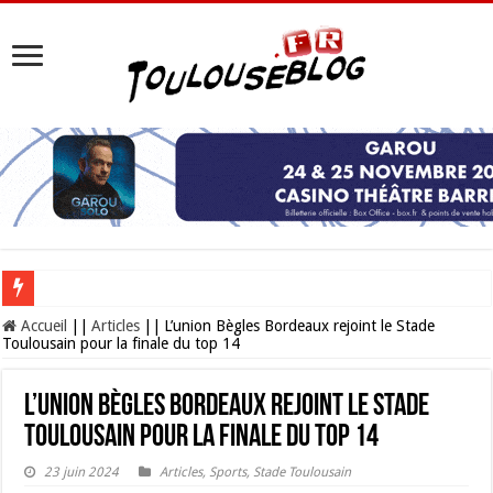
Les Nocturnes de la Cité de l’espace 2026 : l’événement incontournable de l’é
Accueil
||
Articles
||
L’union Bègles Bordeaux rejoint le Stade
Toulousain pour la finale du top 14
L’union Bègles Bordeaux rejoint le Stade
Toulousain pour la finale du top 14
23 juin 2024
Articles
,
Sports
,
Stade Toulousain