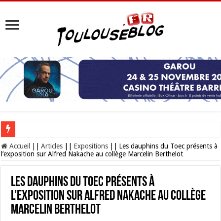
Les Nocturnes de la Cité de l’espace 2026 : l’événement incontournable de l’é
Accueil
||
Articles
||
Expositions
||
Les dauphins du Toec présents à
l’exposition sur Alfred Nakache au collège Marcelin Berthelot
Les dauphins du Toec présents à
l’exposition sur Alfred Nakache au collège
Marcelin Berthelot