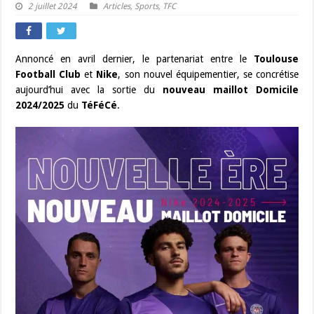
2 juillet 2024
Articles
,
Sports
,
TFC
Annoncé en avril dernier, le partenariat entre le
Toulouse
Football Club
et
Nike
, son nouvel équipementier, se concrétise
aujourd’hui avec la sortie du
nouveau maillot Domicile
2024/2025
du
TéFéCé
.