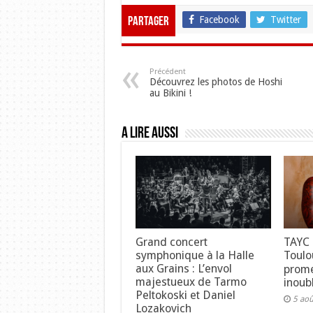
Facebook
Twitter
Partager
Précédent
Découvrez les photos de Hoshi
au Bikini !
A lire aussi
Grand concert
TAYC 
symphonique à la Halle
Toulo
aux Grains : L’envol
prome
majestueux de Tarmo
inoubl
Peltokoski et Daniel
5 ao
Lozakovich