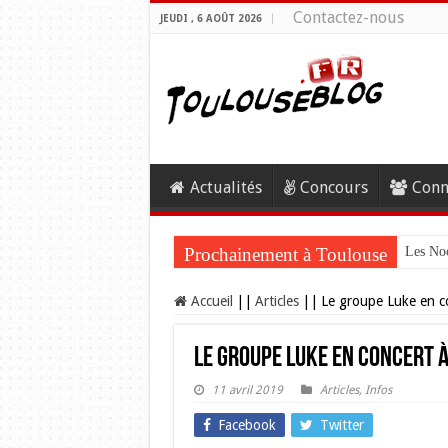
Contactez-nous
JEUDI , 6 AOÛT 2026
Actualités
Concours
Conn
Prochainement à Toulouse
Les Noc
Accueil
||
Articles
||
Le groupe Luke en co
Le groupe Luke en concert à 
11 avril 2019
Articles
,
Infos
Facebook
Twitter