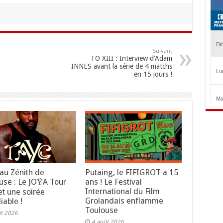
Suivant
TO XIII : Interview d’Adam
INNES avant la série de 4 matchs
en 15 jours !
au Zénith de
Putaing, le FIFIGROT a 15
use : Le JOŸA Tour
ans ! Le Festival
International du Film
t une soirée
Grolandais enflamme
iable !
Toulouse
ût 2026
4 août 2026