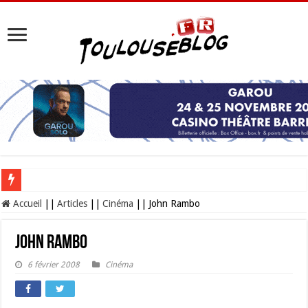
Les Nocturnes de la Cité de l’espace 2026 : l’événement incontournable de l’é
Accueil
||
Articles
||
Cinéma
||
John Rambo
John Rambo
6 février 2008
Cinéma