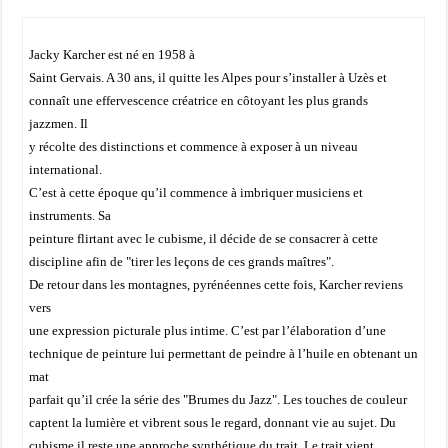
Jacky Karcher est né en 1958 à
Saint Gervais. A 30 ans, il quitte les Alpes pour s’installer à Uzès et
connaît une effervescence créatrice en côtoyant les plus grands
jazzmen. Il
y récolte des distinctions et commence à exposer à un niveau
international.
C’est à cette époque qu’il commence à imbriquer musiciens et
instruments. Sa
peinture flirtant avec le cubisme, il décide de se consacrer à cette
discipline afin de "tirer les leçons de ces grands maîtres".
De retour dans les montagnes, pyrénéennes cette fois, Karcher reviens
vers
une expression picturale plus intime. C’est par l’élaboration d’une
technique de peinture lui permettant de peindre à l’huile en obtenant un
mat
parfait qu’il crée la série des "Brumes du Jazz". Les touches de couleur
captent la lumière et vibrent sous le regard, donnant vie au sujet. Du
cubisme il reste une approche synthétique du trait. Le trait vient