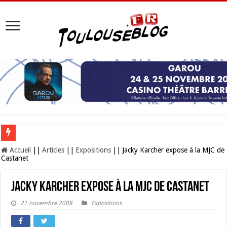
Les Nocturnes de la Cité de l’espace 2026 : l’événement incontournable de l’é
Accueil
||
Articles
||
Expositions
||
Jacky Karcher expose à la MJC de
Castanet
Jacky Karcher expose à la MJC de Castanet
21 novembre 2008
Expositions