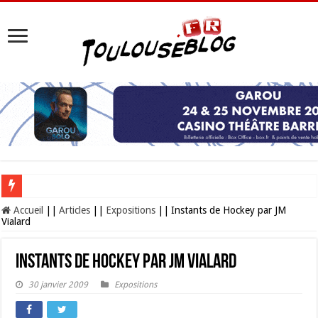
Les Nocturnes de la Cité de l’espace 2026 : l’événement incontournable de l’é
Accueil
||
Articles
||
Expositions
||
Instants de Hockey par JM
Vialard
Instants de Hockey par JM Vialard
30 janvier 2009
Expositions