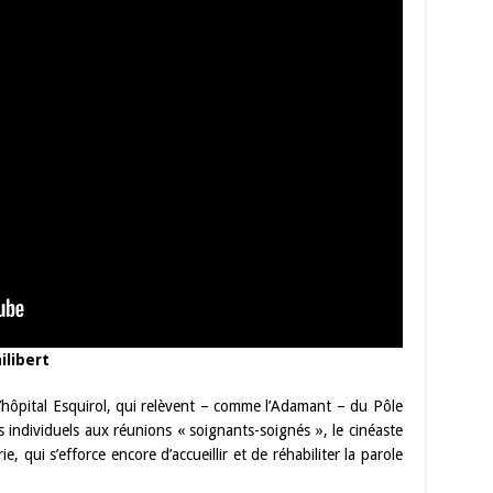
ilibert
’hôpital Esquirol, qui relèvent – comme l’Adamant – du Pôle
s individuels aux réunions « soignants-soignés », le cinéaste
e, qui s’efforce encore d’accueillir et de réhabiliter la parole