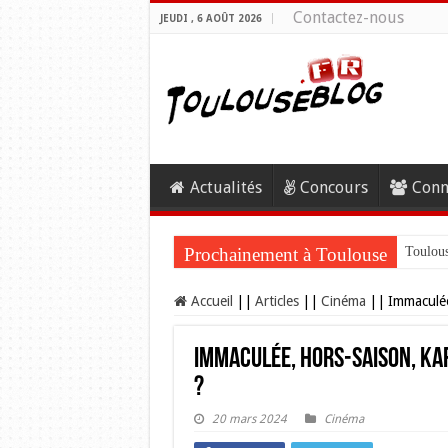
Contactez-nous
JEUDI , 6 AOÛT 2026
Actualités
Concours
Conn
Prochainement à Toulouse
Toulous
Accueil
||
Articles
||
Cinéma
||
Immaculée
Immaculée, Hors-Saison, Ka
?
20 mars 2024
Cinéma