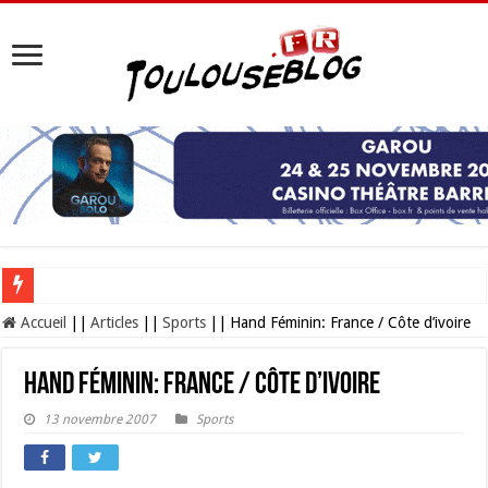
Les Nocturnes de la Cité de l’espace 2026 : l’événement incontournable de l’é
Accueil
||
Articles
||
Sports
||
Hand Féminin: France / Côte d’ivoire
Hand Féminin: France / Côte d’ivoire
13 novembre 2007
Sports