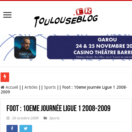
Les Nocturnes de la Cité de l’espace 2026 : l’événement incontournable de l’é
Accueil
||
Articles
||
Sports
||
Foot : 10eme journée Ligue 1 2008-
2009
Foot : 10eme journée Ligue 1 2008-2009
26 octobre 2008
Sports