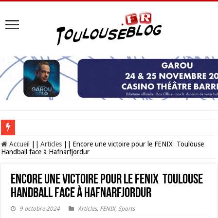
Les Nocturnes de la Cité de l’espace 2026 : l’événement incontournable de l’é
Accueil
||
Articles
||
Encore une victoire pour le FENIX Toulouse
Handball face à Hafnarfjordur
Encore une victoire pour le FENIX Toulouse
Handball face à Hafnarfjordur
9 octobre 2024
Articles
,
FENIX
,
Sports