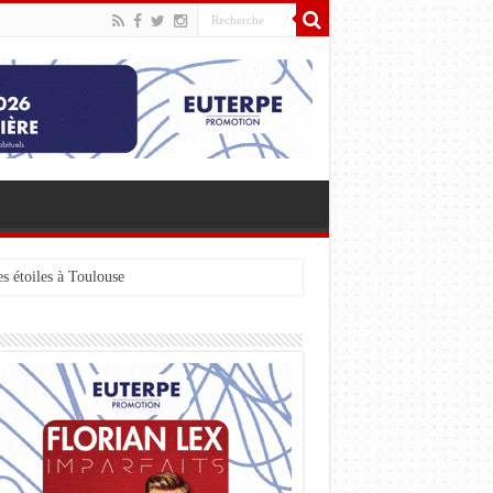
s étoiles à Toulouse