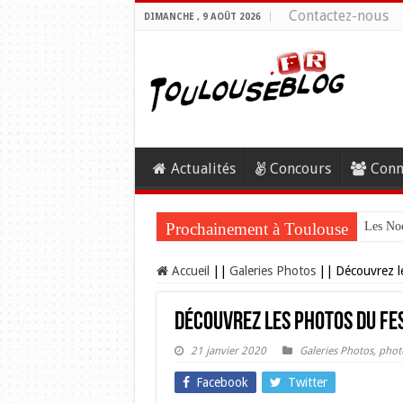
Contactez-nous
DIMANCHE , 9 AOÛT 2026
Actualités
Concours
Conn
Prochainement à Toulouse
Les Noc
Accueil
||
Galeries Photos
||
Découvrez le
Découvrez les photos du Fes
21 janvier 2020
Galeries Photos
,
phot
Facebook
Twitter