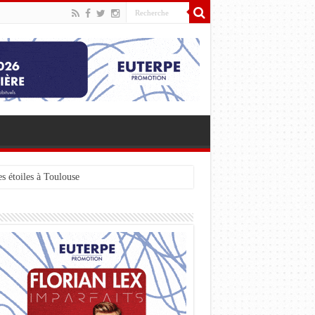
s étoiles à Toulouse