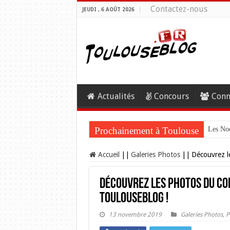
Contactez-nous
JEUDI , 6 AOÛT 2026
Actualités
Concours
Conn
Prochainement à Toulouse
Les Noc
Accueil
||
Galeries Photos
||
Découvrez le
Découvrez les photos du con
Toulouseblog !
13 novembre 2019
Galeries Photos
,
P