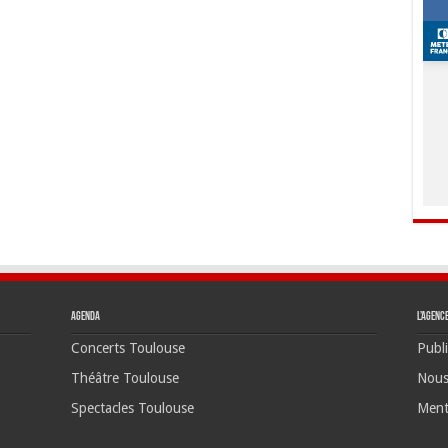
Agenda
L’agenc
Concerts Toulouse
Publi
Théâtre Toulouse
Nous
Spectacles Toulouse
Ment