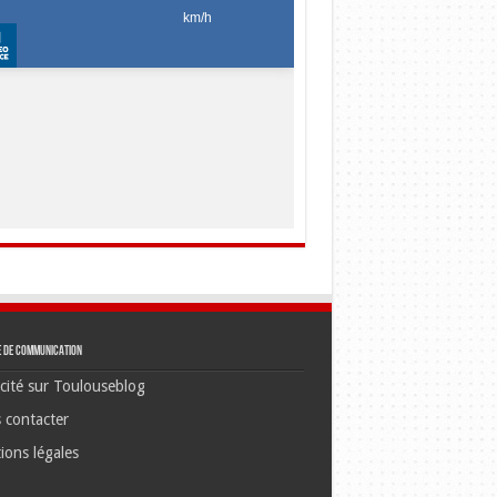
e de communication
cité sur Toulouseblog
 contacter
ions légales