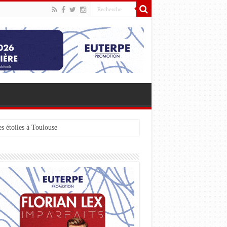
s étoiles à Toulouse