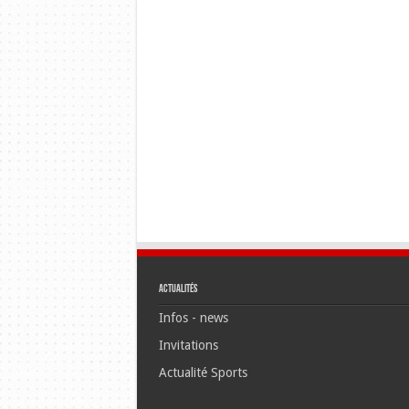
Actualités
Infos - news
Invitations
Actualité Sports