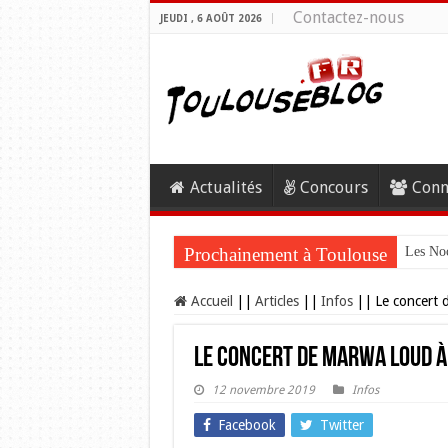
Contactez-nous
JEUDI , 6 AOÛT 2026
Actualités
Concours
Conn
Prochainement à Toulouse
Les Noc
Accueil
||
Articles
||
Infos
||
Le concert 
Le concert de Marwa Loud à
12 novembre 2019
Infos
Facebook
Twitter