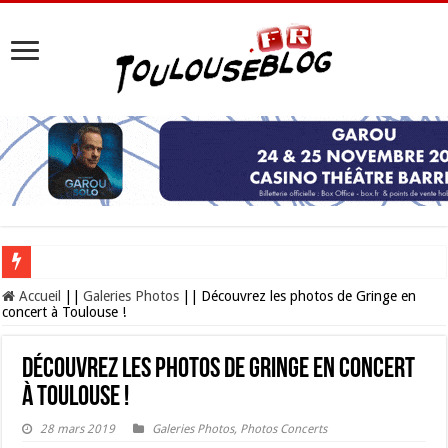
Les Nocturnes de la Cité de l’espace 2026 : l’événement incontournable de l’é
Accueil
||
Galeries Photos
||
Découvrez les photos de Gringe en
concert à Toulouse !
Découvrez les photos de Gringe en concert
à Toulouse !
28 mars 2019
Galeries Photos
,
Photos Concerts