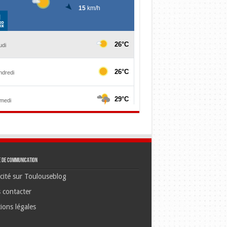
e de communication
cité sur Toulouseblog
 contacter
ions légales