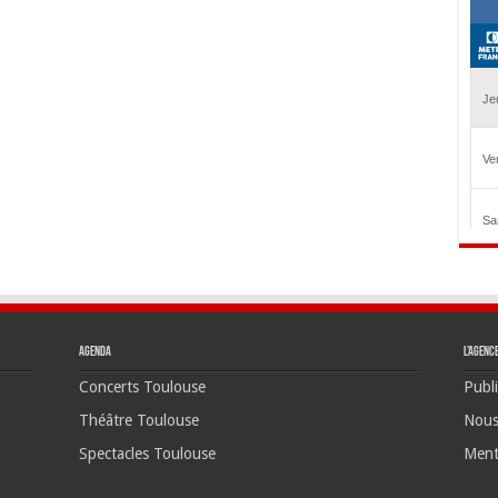
Agenda
L’agenc
Concerts Toulouse
Publi
Théâtre Toulouse
Nous
Spectacles Toulouse
Ment