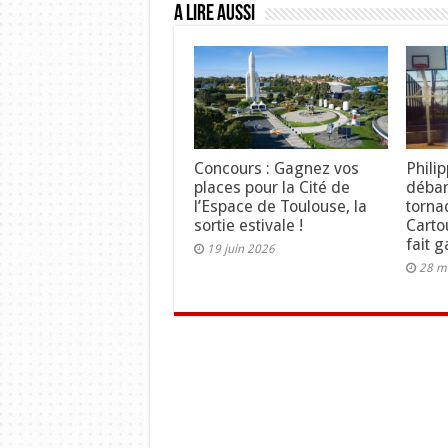
A lire aussi
Concours : Gagnez vos
Phili
places pour la Cité de
débar
l’Espace de Toulouse, la
torna
sortie estivale !
Carto
fait 
19 juin 2026
28 m