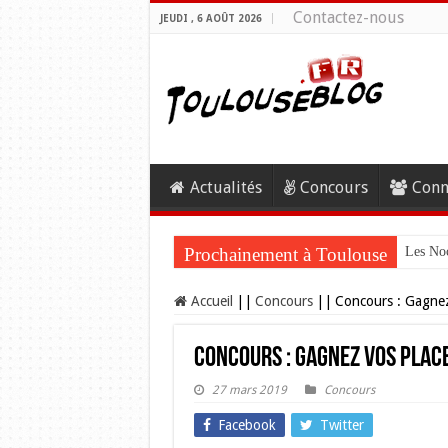
Contactez-nous
JEUDI , 6 AOÛT 2026
Actualités
Concours
Conn
Prochainement à Toulouse
Les Noc
Accueil
||
Concours
||
Concours : Gagnez
Concours : Gagnez vos place
27 mars 2019
Concours
Facebook
Twitter