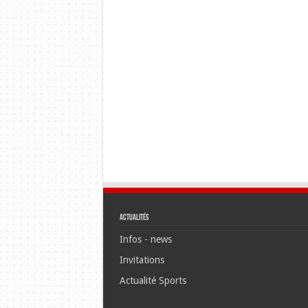
Actualités
Infos - news
Invitations
Actualité Sports