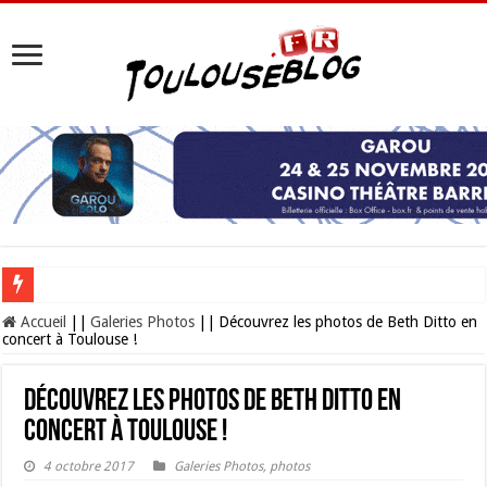
Les Nocturnes de la Cité de l’espace 2026 : l’événement incontournable de l’é
Accueil
||
Galeries Photos
||
Découvrez les photos de Beth Ditto en
concert à Toulouse !
Découvrez les photos de Beth Ditto en
concert à Toulouse !
4 octobre 2017
Galeries Photos
,
photos