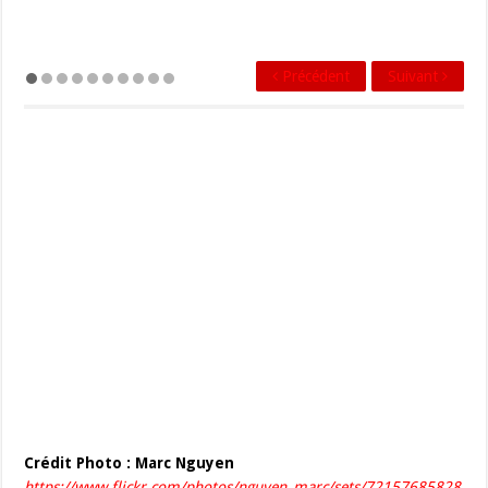
Précédent
Suivant
Crédit Photo : Marc Nguyen
https://www.flickr.com/photos/nguyen_marc/sets/72157685828