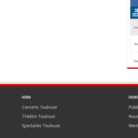
Agenda
L’agenc
Concerts Toulouse
Publi
Théâtre Toulouse
Nous
Spectacles Toulouse
Ment