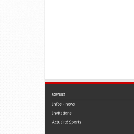
Actualités
Infos - news
Invitations
Actualité Sports