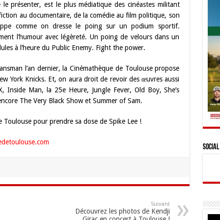
e le présenter, est le plus médiatique des cinéastes militant
fiction au documentaire, de la comédie au film politique, son
appe comme on dresse le poing sur un podium sportif.
ement l’humour avec légèreté. Un poing de velours dans un
ules à l’heure du Public Enemy. Fight the power.
klansman l’an dernier, la Cinémathèque de Toulouse propose
ew York Knicks. Et, on aura droit de revoir des œuvres aussi
 Inside Man, la 25e Heure, Jungle Fever, Old Boy, She’s
 encore The Very Black Show et Summer of Sam.
e Toulouse pour prendre sa dose de Spike Lee !
edetoulouse.com
Social
Suivant
Découvrez les photos de Kendji
Girac en concert à Toulouse !