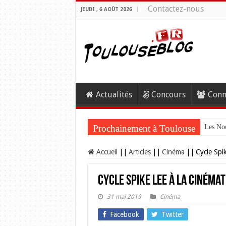
Contactez-nous
JEUDI , 6 AOÛT 2026
Actualités
Concours
Conn
Prochainement à Toulouse
Les Noc
Accueil
||
Articles
||
Cinéma
||
Cycle Spi
Cycle Spike Lee à la Cinémat
31 mai 2019
Cinéma
Facebook
Twitter