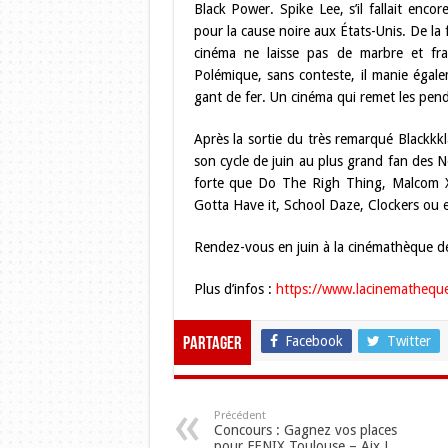
Black Power. Spike Lee, s’il fallait encor
pour la cause noire aux États-Unis. De la 
cinéma ne laisse pas de marbre et fr
Polémique, sans conteste, il manie égal
gant de fer. Un cinéma qui remet les pend
Après la sortie du très remarqué Blackk
son cycle de juin au plus grand fan des N
forte que Do The Righ Thing, Malcom X,
Gotta Have it, School Daze, Clockers ou
Rendez-vous en juin à la cinémathèque d
Plus d’infos :
https://www.lacinemathequ
Facebook
Twitter
Partager
Précédent
Concours : Gagnez vos places
pour FENIX Toulouse – Aix !