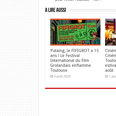
A lire aussi
Putaing, le FIFIGROT a 15
Ciném
ans ! Le Festival
Ciné
International du Film
Toulo
Grolandais enflamme
estiv
Toulouse
août
4 août 2026
1 ao