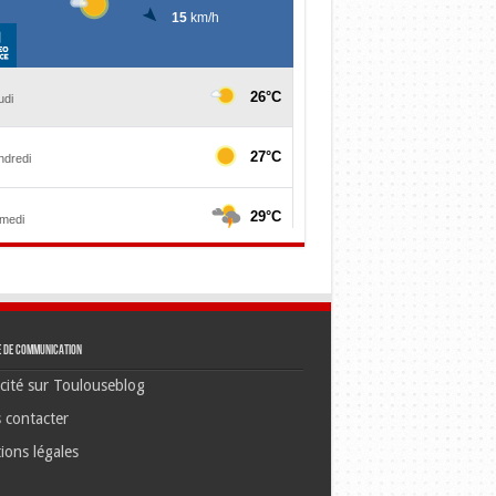
e de communication
cité sur Toulouseblog
 contacter
ions légales