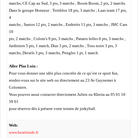
matchs, CE Cap au Sud, 3 pts, 3 matchs ; Boom Boom, 2 pts, 2 matchs.
Dans le groupe Honneur : Terriblos 18 pts, 3 matchs ; Laas team 17 pts,
4
matchs ; Santos 12 pts, 2 matchs ; Endettés 11 pts, 3 matchs ; JMC Cars
10
pts, 2 matchs ; Colom’s 9 pts, 3 matchs ; Patates folles 6 pts, 3 matchs ;
Jardiniers 5 pts, 1 match, Dias 3 pts, 2 matchs ; Tous noirs 3 pts, 3
matchs, Diesels 3 pts, 3 matchs, Pringles 1 pt, 1 match.
Aller Plus Loin :
Pour vous donner une idée plus concrète de ce qu’est ce sport fun,
rendez-vous sur le site web ou directement au 23 Av Guynemer à
Colomiers.
Vous pouvez aussi contacter directement Julien ou Kheira au 05 61 16
59 61
pour réserver dès à présent votre terrain de jorkyball.
Web:
www.beattitude.fr