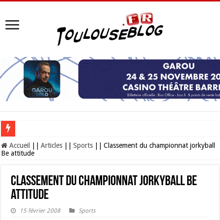
Les Nocturnes de la Cité de l’espace 2026 : l’événement incontournable de l’é
Accueil
||
Articles
||
Sports
||
Classement du championnat jorkyball
Be attitude
Classement du championnat jorkyball Be
attitude
15 février 2008
Sports