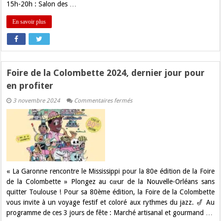
15h-20h : Salon des …
En savoir plus
Foire de la Colombette 2024, dernier jour pour
en profiter
sur
3 novembre 2024
Commentaires fermés
Foire
de
la
Colombette
2024,
dernier
jour
pour
en
profiter
« La Garonne rencontre le Mississippi pour la 80e édition de la Foire
de la Colombette » Plongez au cœur de la Nouvelle-Orléans sans
quitter Toulouse ! Pour sa 80ème édition, la Foire de la Colombette
vous invite à un voyage festif et coloré aux rythmes du jazz. 🎷 Au
programme de ces 3 jours de fête : Marché artisanal et gourmand …