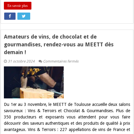
En savoir plus
Amateurs de vins, de chocolat et de
gourmandises, rendez-vous au MEETT dès
demain !
sur
31 octobre 2024
Commentaires fermés
Amateurs
de
vins,
de
chocolat
et
de
gourmandises,
rendez-
vous
Du 1er au 3 novembre, le MEETT de Toulouse accueille deux salons
au
savoureux : Vins & Terroirs et Chocolat & Gourmandises. Plus de
MEETT
dès
350 producteurs et exposants vous attendent pour vous faire
demain
découvrir des saveurs authentiques et des produits de qualité à prix
!
avantageux. Vins & Terroirs : 227 appellations de vins de France et