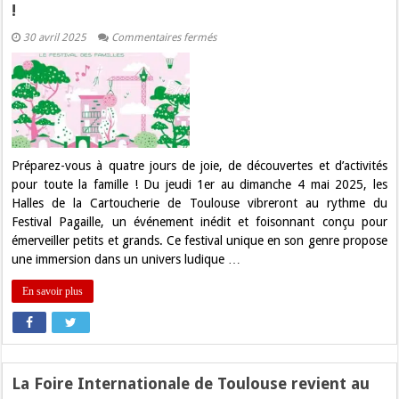
!
sur
30 avril 2025
Commentaires fermés
Toulouse
en
Mode
Festif
et
Familial
:
Le
Festival
Pagaille
Préparez-vous à quatre jours de joie, de découvertes et d’activités
Débarque
pour toute la famille ! Du jeudi 1er au dimanche 4 mai 2025, les
aux
Halles
Halles de la Cartoucherie de Toulouse vibreront au rythme du
de
Festival Pagaille, un événement inédit et foisonnant conçu pour
la
Cartoucherie
émerveiller petits et grands. Ce festival unique en son genre propose
!
une immersion dans un univers ludique …
En savoir plus
La Foire Internationale de Toulouse revient au