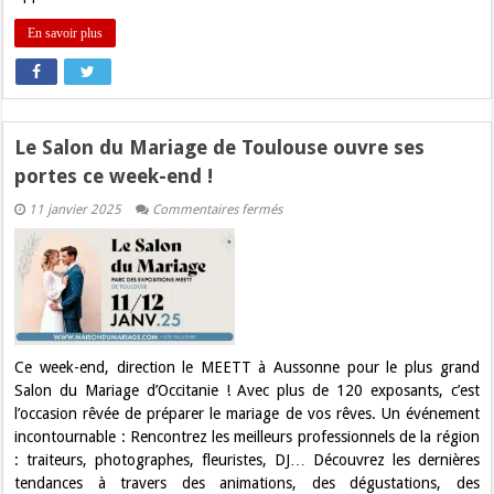
En savoir plus
Le Salon du Mariage de Toulouse ouvre ses
portes ce week-end !
sur
11 janvier 2025
Commentaires fermés
Le
Salon
du
Mariage
de
Toulouse
ouvre
ses
portes
ce
Ce week-end, direction le MEETT à Aussonne pour le plus grand
week-
Salon du Mariage d’Occitanie ! Avec plus de 120 exposants, c’est
end
!
l’occasion rêvée de préparer le mariage de vos rêves. Un événement
incontournable : Rencontrez les meilleurs professionnels de la région
: traiteurs, photographes, fleuristes, DJ… Découvrez les dernières
tendances à travers des animations, des dégustations, des