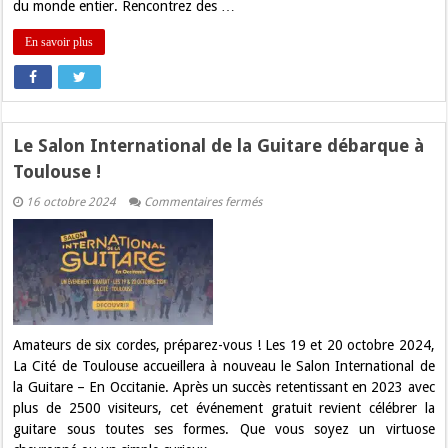
du monde entier. Rencontrez des …
En savoir plus
Le Salon International de la Guitare débarque à
Toulouse !
sur
16 octobre 2024
Commentaires fermés
Le
Salon
International
de
la
Guitare
débarque
à
Toulouse
!
Amateurs de six cordes, préparez-vous ! Les 19 et 20 octobre 2024,
La Cité de Toulouse accueillera à nouveau le Salon International de
la Guitare – En Occitanie. Après un succès retentissant en 2023 avec
plus de 2500 visiteurs, cet événement gratuit revient célébrer la
guitare sous toutes ses formes. Que vous soyez un virtuose