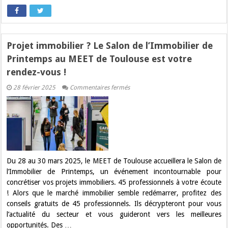
Projet immobilier ? Le Salon de l’Immobilier de
Printemps au MEET de Toulouse est votre
rendez-vous !
sur
28 février 2025
Commentaires fermés
Projet
immobilier
?
Le
Salon
de
l’Immobilier
de
Printemps
au
Du 28 au 30 mars 2025, le MEET de Toulouse accueillera le Salon de
MEET
l’Immobilier de Printemps, un événement incontournable pour
de
Toulouse
concrétiser vos projets immobiliers. 45 professionnels à votre écoute
est
! Alors que le marché immobilier semble redémarrer, profitez des
votre
rendez-
conseils gratuits de 45 professionnels. Ils décrypteront pour vous
vous
l’actualité du secteur et vous guideront vers les meilleures
!
opportunités. Des …