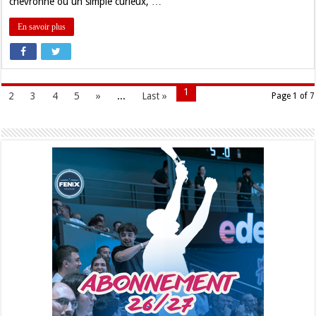
chevronné ou un simple curieux, …
En savoir plus
1
2
3
4
5
»
...
Last »
Page 1 of 7