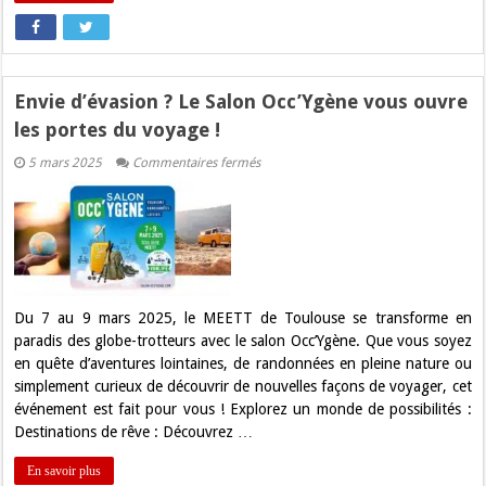
Envie d’évasion ? Le Salon Occ’Ygène vous ouvre
les portes du voyage !
sur
5 mars 2025
Commentaires fermés
Envie
d’évasion
?
Le
Salon
Occ’Ygène
vous
ouvre
les
portes
Du 7 au 9 mars 2025, le MEETT de Toulouse se transforme en
du
paradis des globe-trotteurs avec le salon Occ’Ygène. Que vous soyez
voyage
!
en quête d’aventures lointaines, de randonnées en pleine nature ou
simplement curieux de découvrir de nouvelles façons de voyager, cet
événement est fait pour vous ! Explorez un monde de possibilités :
Destinations de rêve : Découvrez …
En savoir plus