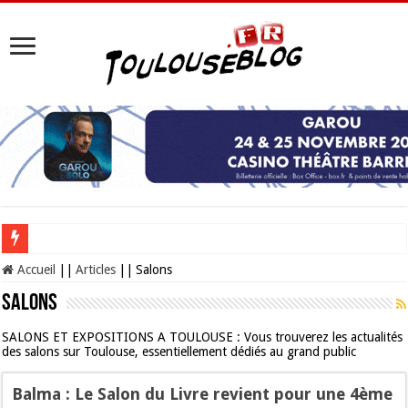
Les Nocturnes de la Cité de l’espace 2026 : l’événement incontournable de l’é
Accueil
||
Articles
||
Salons
Salons
SALONS ET EXPOSITIONS A TOULOUSE : Vous trouverez les actualités
des salons sur Toulouse, essentiellement dédiés au grand public
Balma : Le Salon du Livre revient pour une 4ème