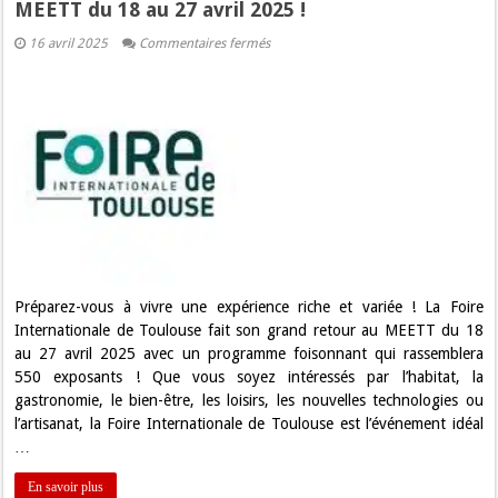
MEETT du 18 au 27 avril 2025 !
sur
16 avril 2025
Commentaires fermés
La
Foire
Internationale
de
Toulouse
revient
au
MEETT
du
18
au
27
avril
2025
!
Préparez-vous à vivre une expérience riche et variée ! La Foire
Internationale de Toulouse fait son grand retour au MEETT du 18
au 27 avril 2025 avec un programme foisonnant qui rassemblera
550 exposants ! Que vous soyez intéressés par l’habitat, la
gastronomie, le bien-être, les loisirs, les nouvelles technologies ou
l’artisanat, la Foire Internationale de Toulouse est l’événement idéal
…
En savoir plus