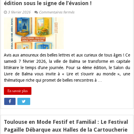
édition sous le signe de l’évasion !
sur
3 février 2026
Commentaires fermés
Balma
:
Le
Salon
du
Livre
revient
pour
une
4ème
Avis aux amoureux des belles lettres et aux curieux de tous âges ! Ce
édition
samedi 7 février 2026, la ville de Balma se transforme en capitale
sous
le
littéraire le temps d’une journée. Pour sa 4ème édition, le Salon du
signe
Livre de Balma vous invite à « Lire et s’ouvrir au monde », une
de
l’évasion
thématique riche qui promet de belles rencontres à …
!
En savoir plus
Toulouse en Mode Festif et Familial : Le Festival
Pagaille Débarque aux Halles de la Cartoucherie