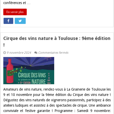
conférences et …
En savoir plus
Cirque des vins nature à Toulouse : 9ème édition
!
sur
9 novembre 2024
Commentaires fermés
Cirque
des
vins
nature
à
Toulouse
:
9ème
édition
!
Amateurs de vins nature, rendez-vous à La Grainerie de Toulouse les
9 et 10 novembre pour la 9ème édition du Cirque des vins nature !
Dégustez des vins naturels de vignerons passionnés, participez à des
ateliers ludiques et assistez à des spectacles de cirque. Une ambiance
conviviale et festive garantie ! Programme : Samedi 9 novembre: