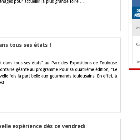
gés pour accueillir la plus grande foire …
expositions
ns tous ses états !
sur
Ce
t dans tous ses états" au Parc des Expositions de Toulouse
weekend,
le
 fontaine géante au programme Pour sa quatrième édition, "Le
Chocolat
elle fois la part belle aux gourmands toulousains. En effet, à
est
dans
'est …
tous
ses
états
!
velle expérience dès ce vendredi
sur
Jardins