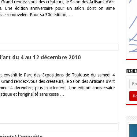
rand rendez-vous des créateurs, le Salon des Artisans d'Art
alon
. Une édition anniversaire pour un salon dont on aime
es
tisans
 cesse renouvelée. Pour sa 30e édition, …
Art
010
uvre
ujourd’hui
d’art du 4 au 12 décembre 2010
sur
Toulouse
Recher
rt envahit le Parc des Expositions de Toulouse du samedi 4
:
Salon
rand rendez-vous des créateurs, le Salon des Artisans d'Art
des
medi 4 décembre, plus exactement. Une édition anniversaire
Artisans
d’art
tique et l'originalité sans cesse …
du
4
au
12
décembre
2010
ire(s) l’enquête