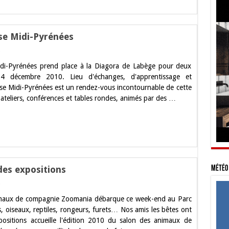
ise Midi-Pyrénées
sur
Labège
Midi-Pyrénées prend place à la Diagora de Labège pour deux
:
8e
4 décembre 2010. Lieu d'échanges, d'apprentissage et
salon
ise Midi-Pyrénées est un rendez-vous incontournable de cette
de
l’entreprise
 ateliers, conférences et tables rondes, animés par des …
Midi-
Pyrénées
des expositions
Météo 
sur
Salon
animaux de compagnie Zoomania débarque ce week-end au Parc
Zoomania
2010
, oiseaux, reptiles, rongeurs, furets… Nos amis les bêtes ont
au
ositions accueille l'édition 2010 du salon des animaux de
Parc
des