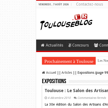
Contactez-nous
VENDREDI , 7 AOÛT 2026
Actualités
Concours
Conn
Prochainement à Toulouse
Les Noc
Accueil
||
Articles
||
Expositions (page 99
Expositions
Toulouse : Le Salon des Artisa
s
4 décembre 2010
Commentaires fermés
T
La 30e édition du Salon des Artisans d'A
:
L