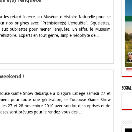
sur
Museum
r les retard à terre, au Muséum d'Histoire Naturelle pour se
de
Toulouse
ur nos origines avec "Préhistoire(s) L'enquête". Squelettes,
:
 aux oubliettes pour mener l'enquête. En effet, le Museum
Préhistoire(s)
l’enquête
Préhistoire. Experts en tout genre, simple néophyte de …
weekend !
sur
Social
Toulouse
oulouse Game Show débarque à Diagora Labège samedi 27 et
Game
Show
ent pour toute une génération, le Toulouse Game Show
2010
 les 27 et 28 novembre 2010 avec son lot de surprises et de
ce
weekend
oses sont prévues pour le rendez-vous des …
!