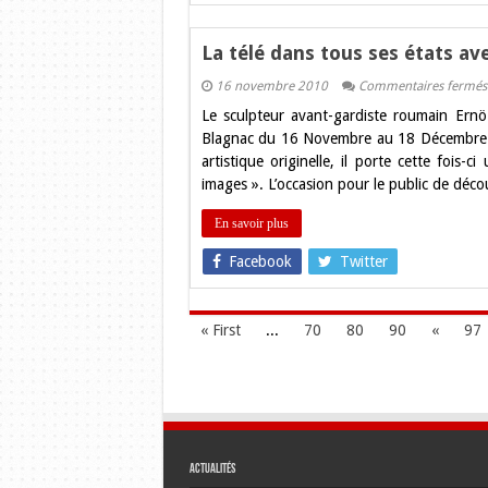
La télé dans tous ses états a
16 novembre 2010
Commentaires fermés
Le sculpteur avant-gardiste roumain Ern
Blagnac du 16 Novembre au 18 Décembre a
artistique originelle, il porte cette fois-ci
images ». L’occasion pour le public de déco
En savoir plus
Facebook
Twitter
« First
...
70
80
90
«
97
Actualités