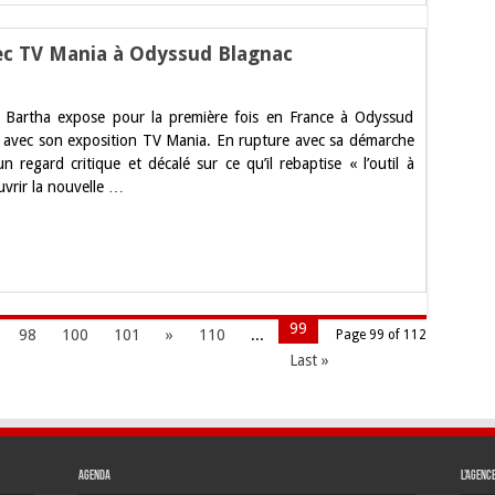
vec TV Mania à Odyssud Blagnac
sur
La
ö Bartha expose pour la première fois en France à Odyssud
télé
dans
vec son exposition TV Mania. En rupture avec sa démarche
tous
 un regard critique et décalé sur ce qu’il rebaptise « l’outil à
ses
états
uvrir la nouvelle …
avec
TV
Mania
à
Odyssud
Blagnac
99
98
100
101
»
110
...
Page 99 of 112
Last »
Agenda
L’agenc