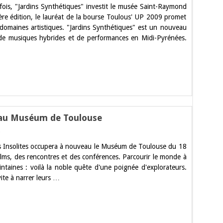
re fois, "Jardins Synthétiques" investit le musée Saint-Raymond
synthétiques,
une
re édition, le lauréat de la bourse Toulous' UP 2009 promet
nouvelle
 domaines artistiques. "Jardins Synthétiques" est un nouveau
expérience
dès
ues, de musiques hybrides et de performances en Midi-Pyrénées.
ce
vendredi
0 au Muséum de Toulouse
sur
Festival
res Insolites occupera à nouveau le Muséum de Toulouse du 18
Terres
Insolites
ms, des rencontres et des conférences. Parcourir le monde à
2010
ointaines : voilà la noble quête d'une poignée d'explorateurs.
au
Muséum
ite à narrer leurs …
de
Toulouse