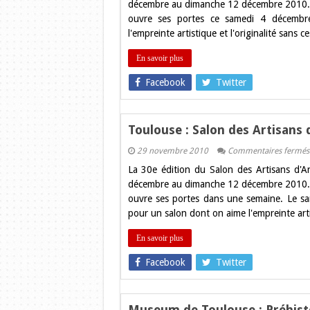
décembre au dimanche 12 décembre 2010. G
S
ouvre ses portes ce samedi 4 décembre
d
Ar
l'empreinte artistique et l'originalité sans
d’
2
o
En savoir plus
a
Facebook
Twitter
Toulouse : Salon des Artisans 
29 novembre 2010
Commentaires fermés
La 30e édition du Salon des Artisans d'A
décembre au dimanche 12 décembre 2010. G
ouvre ses portes dans une semaine. Le sa
pour un salon dont on aime l'empreinte artis
En savoir plus
Facebook
Twitter
Museum de Toulouse : Préhisto