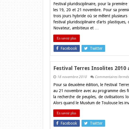
Festival pluridisciplinaire, pour la premiè
les 19, 20 et 21 novembre. Pour sa premiè
trois jours hybride où se mêlent plusieurs
festival pluridisciplinaire d’arts plastiq
Novateur, ambitieux et …
En savoir plus
Facebook
Twitter
Festival Terres Insolites 201
18 novembre 2010
Commentaires fermés
Pour sa deuxième édition, le Festival Ter
au 21 novembre avec au programme des fil
la recherche de peuples, de civilisations l
Alors quand le Muséum de Toulouse les inv
En savoir plus
Facebook
Twitter