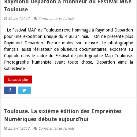
Raymond Depardon à l’honneur du Festival MAP
Toulouse
sur
30 avril 2012
Commentaires fermés
Raymond
Depardon
Le Festival MAP de Toulouse rend hommage à Raymond Depardon
à
l’honneur
pour une exposition unique du 4 au 31 mai. On ne présente plus
du
Raymond Depardon. Encore moins son oeuvre. Le photographe
Festival
MAP
français, aussi réalisateur de plusieurs documentaires, exposera au
Toulouse
Capitole dans le cadre du Festival de photographie Map Toulouse.
Photographe humaniste avant toute chose, Depardon aime la
subjectivité …
En savoir plus
Toulouse. La sixième édition des Empreintes
Numériques débute aujourd’hui
sur
25 avril 2012
Commentaires fermés
Toulouse.
La