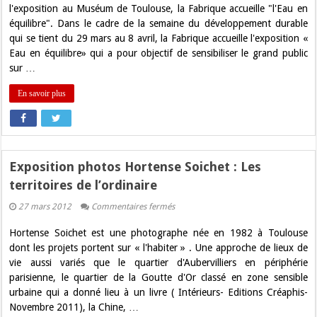
une
l'exposition au Muséum de Toulouse, la Fabrique accueille "l'Eau en
exposition
équilibre". Dans le cadre de la semaine du développement durable
sur
l’Eau
qui se tient du 29 mars au 8 avril, la Fabrique accueille l'exposition «
à
Eau en équilibre» qui a pour objectif de sensibiliser le grand public
Toulouse
sur …
En savoir plus
Exposition photos Hortense Soichet : Les
territoires de l’ordinaire
sur
27 mars 2012
Commentaires fermés
Exposition
photos
Hortense Soichet est une photographe née en 1982 à Toulouse
Hortense
Soichet
dont les projets portent sur « l'habiter » . Une approche de lieux de
:
vie aussi variés que le quartier d'Aubervilliers en périphérie
Les
territoires
parisienne, le quartier de la Goutte d'Or classé en zone sensible
de
urbaine qui a donné lieu à un livre ( Intérieurs- Editions Créaphis-
l’ordinaire
Novembre 2011), la Chine, …