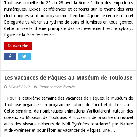
Toulouse accueille du 25 au 28 avril la 6eme édition des empreintes
sixième
édition
numériques. Expos, conférences et concerts sur le thème des arts
des
électroniques sont au programme. Pendant 4 jours le centre culturel
Empreintes
Numériques
Bellegarde va vibrer au rythme de sons et lumières en tous genres.
débute
Cette année le thème principale des cet évènement est le cyborg,
aujourd’hui
figure de la frontière entre …
En savoir plus
Les vacances de Pâques au Muséum de Toulouse
sur
16 avril 2012
Commentaires fermés
Les
vacances
Pour la deuxième semaine des vacances de Pâques, le Muséum de
de
Pâques
Toulouse organise son programme autour de l'oeuf et de l'oiseau.
au
Cette semaine, de nombreuses animations s'articuleront autour des
Muséum
de
oiseaux au Muséum de Toulouse. À l’occasion de la sortie du nouvel
Toulouse
atlas des oiseaux nicheurs de Midi-Pyrénées coordonné par Nature
Midi-Pyrénées et pour fêter les vacances de Pâques, une …