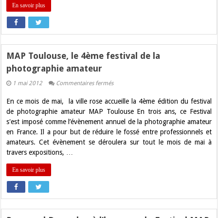
En savoir plus
MAP Toulouse, le 4ème festival de la
photographie amateur
sur
1 mai 2012
Commentaires fermés
MAP
Toulouse,
En ce mois de mai, la ville rose accueille la 4ème édition du festival
le
4ème
de photographie amateur MAP Toulouse En trois ans, ce Festival
festival
s'est imposé comme l’évènement annuel de la photographie amateur
de
la
en France. Il a pour but de réduire le fossé entre professionnels et
photographie
amateurs. Cet évènement se déroulera sur tout le mois de mai à
amateur
travers expositions, …
En savoir plus