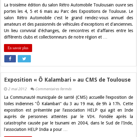
salon
La troisième édition du salon Rétro Automobile Toulousain ouvre ses
Rétro
Automobile
portes les 4, 5 et 6 mais au Parc des Expositions de Toulouse. Le
débute
salon Rétro Automobile c'est le grand rendez-vous annuel des
le
4
amateurs et des passionnés de véhicules d'exceptions et d'anciennes.
mai
Un lieu convivial d'échanges, de rencontres et d'affaires entre les
à
Toulouse
différents clubs et collectionneurs de notre région et …
En savoir plus
Exposition « Ô Kalambari » au CMS de Toulouse
sur
2 mai 2012
Commentaires fermés
Exposition
La Communauté municipale de santé (CMS) accueille l’exposition de
« Ô
Kalambari »
toiles indiennes "Ô Kalambari" du 3 au 19 mai, de 9h à 17h. Cette
au
exposition est présentée par l’association HELP qui agit en Inde
CMS
de
auprès de personnes atteintes par le VIH. Fondée après la
Toulouse
catastrophe causée par le tsunami en 2004, dans le Sud de l'Inde,
l'association HELP India a pour …