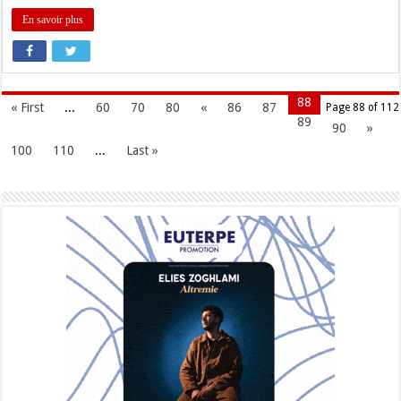
En savoir plus
88
« First
...
60
70
80
«
86
87
Page 88 of 112
89
90
»
100
110
...
Last »