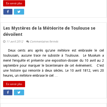
En savoir plus
Les Mystères de la Météorite de Toulouse se
dévoilent
sur
11 avril 2012
Commentaires fermés
Les
Mystères
Deux cents ans après qu'une météore est embrasée le ciel
de
la
toulousain, aucune trace ne subsiste à Toulouse. Le Muséum a
Météorite
mené l’enquête et présente une exposition-dossier du 10 avril au 2
de
Toulouse
septembre pour marquer le bicentenaire de cet événement. C'est
se
une histoire qui remonte à deux siècles. Le 10 avril 1812, vers 20
dévoilent
heures, un météore embrase le ciel …
En savoir plus