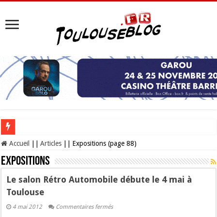
Les Nocturnes de la Cité de l’espace 2026 : l’événement incontournable de l’é
Accueil
||
Articles
||
Expositions (page 88)
Expositions
Le salon Rétro Automobile débute le 4 mai à
Toulouse
sur
4 mai 2012
Commentaires fermés
Le