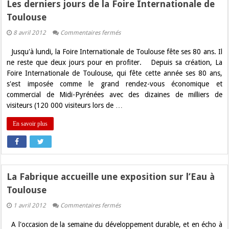
Les derniers jours de la Foire Internationale de
Toulouse
sur
8 avril 2012
Commentaires fermés
Les
derniers
Jusqu'à lundi, la Foire Internationale de Toulouse fête ses 80 ans. Il
jours
de
ne reste que deux jours pour en profiter. Depuis sa création, La
la
Foire Internationale de Toulouse, qui fête cette année ses 80 ans,
Foire
Internationale
s'est imposée comme le grand rendez-vous économique et
de
commercial de Midi-Pyrénées avec des dizaines de milliers de
Toulouse
visiteurs (120 000 visiteurs lors de …
En savoir plus
La Fabrique accueille une exposition sur l’Eau à
Toulouse
sur
1 avril 2012
Commentaires fermés
La
Fabrique
A l'occasion de la semaine du développement durable, et en écho à
accueille