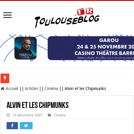
Les Nocturnes de la Cité de l’espace 2026 : l’événement incontournable de l’é
Accueil
||
Articles
||
Cinéma
||
Alvin et les Chipmunks
Alvin et les Chipmunks
19 décembre 2007
Cinéma