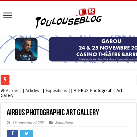
Les Nocturnes de la Cité de l’espace 2026 : l’événement incontournable de l’é
Accueil
||
Articles
||
Expositions
||
AIRBUS Photographic Art
Gallery
AIRBUS Photographic Art Gallery
16 novembre 2008
Expositions