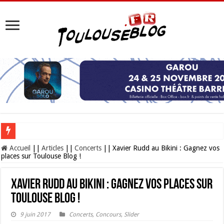
Les Nocturnes de la Cité de l’espace 2026 : l’événement incontournable de l’é
Accueil
||
Articles
||
Concerts
||
Xavier Rudd au Bikini : Gagnez vos
places sur Toulouse Blog !
Xavier Rudd au Bikini : Gagnez vos places sur
Toulouse Blog !
9 juin 2017
Concerts
,
Concours
,
Slider