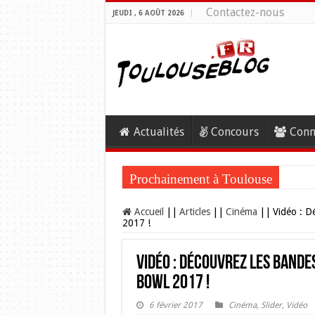
Contactez-nous
JEUDI , 6 AOÛT 2026
Actualités
Concours
Conn
Prochainement à Toulouse
Accueil
||
Articles
||
Cinéma
||
Vidéo : D
2017 !
Vidéo : Découvrez les bande
Bowl 2017 !
6 février 2017
Cinéma
,
Slider
,
Vidéo