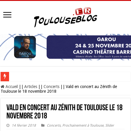
Les Nocturnes de la Cité de l’espace 2026 : l’événement incontournable de l’é
Accueil
||
Articles
||
Concerts
||
Vald en concert au Zénith de
Toulouse le 18 novembre 2018
Vald en concert au Zénith de Toulouse le 18
novembre 2018
14 février 2018
Concerts
,
Prochainement à Toulouse
,
Slider