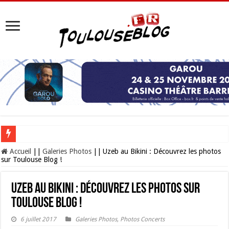
Les Nocturnes de la Cité de l’espace 2026 : l’événement incontournable de l’é
Accueil
||
Galeries Photos
||
Uzeb au Bikini : Découvrez les photos
sur Toulouse Blog !
Uzeb au Bikini : Découvrez les photos sur
Toulouse Blog !
6 juillet 2017
Galeries Photos
,
Photos Concerts