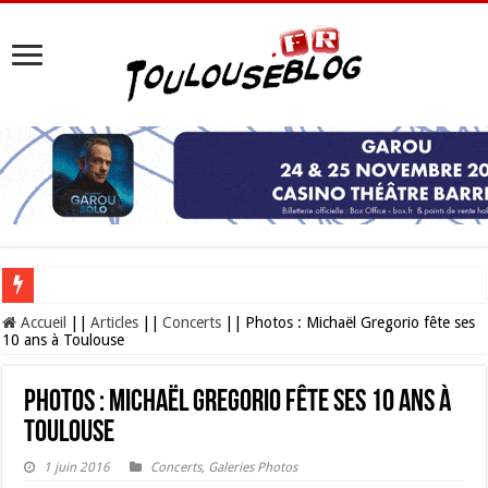
Les Nocturnes de la Cité de l’espace 2026 : l’événement incontournable de l’é
Accueil
||
Articles
||
Concerts
||
Photos : Michaël Gregorio fête ses
10 ans à Toulouse
Photos : Michaël Gregorio fête ses 10 ans à
Toulouse
1 juin 2016
Concerts
,
Galeries Photos