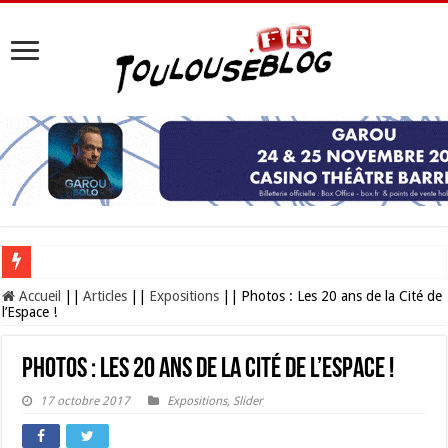
Les Nocturnes de la Cité de l’espace 2026 : l’événement incontournable de l’é
Accueil
||
Articles
||
Expositions
||
Photos : Les 20 ans de la Cité de
l’Espace !
Photos : Les 20 ans de la Cité de l’Espace !
17 octobre 2017
Expositions
,
Slider