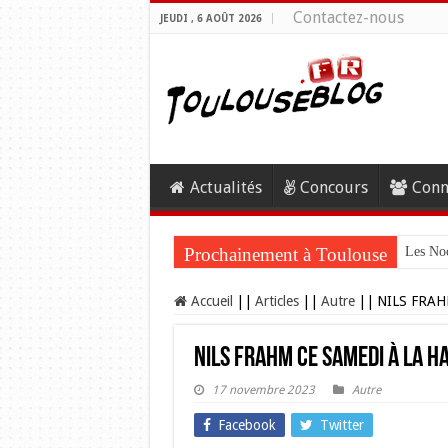
Contactez-nous
JEUDI , 6 AOÛT 2026
Actualités
Concours
Conn
Prochainement à Toulouse
Les Noc
Accueil
||
Articles
||
Autre
||
NILS FRAHM 
NILS FRAHM ce samedi à la H
17 novembre 2023
Autre
Facebook
Twitter