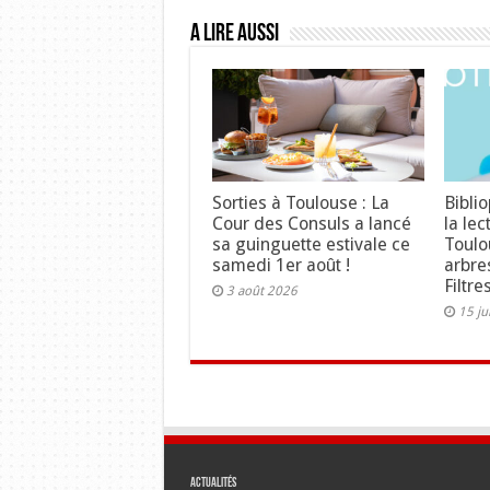
A lire aussi
Sorties à Toulouse : La
Bibli
Cour des Consuls a lancé
la lec
sa guinguette estivale ce
Toulo
samedi 1er août !
arbre
Filtre
3 août 2026
15 ju
Actualités