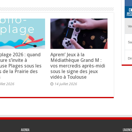
oplage 2026 : quand
Aprem’ Jeux à la
ture s’invite à
Médiathèque Grand M :
use Plages sous les
vos mercredis après-midi
s de la Prairie des
sous le signe des jeux
s
vidéo à Toulouse
illet 2026
14 juillet 2026
Agenda
L’agenc