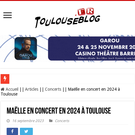
Les Nocturnes de la Cité de l’espace 2026 : l’événement incontournable de l’é
Accueil
||
Articles
||
Concerts
||
Maëlle en concert en 2024 à
Toulouse
Maëlle en concert en 2024 à Toulouse
16 septembre 2023
Concerts