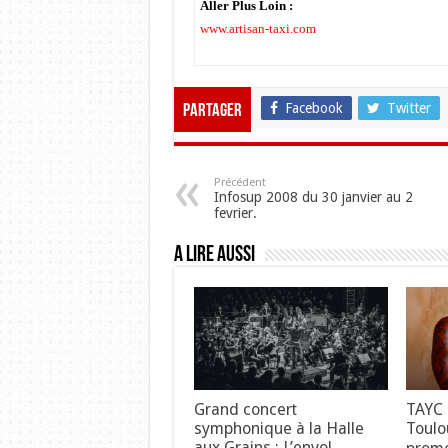
Aller Plus Loin :
www.artisan-taxi.com
Facebook
Twitter
Partager
Précédent
Infosup 2008 du 30 janvier au 2
fevrier.
A lire aussi
Grand concert
TAYC 
symphonique à la Halle
Toulo
aux Grains : L’envol