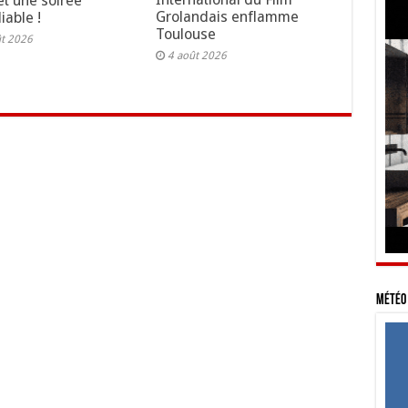
t une soirée
Grolandais enflamme
iable !
Toulouse
ût 2026
4 août 2026
Météo 