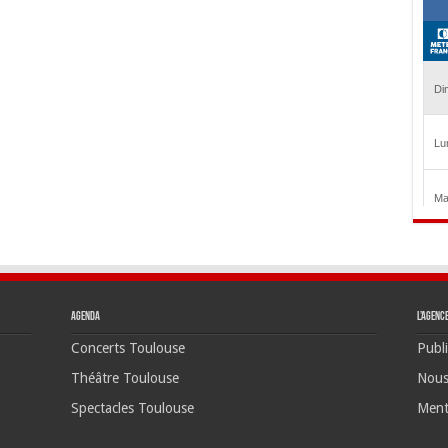
Agenda
L’agenc
Concerts Toulouse
Publi
Théâtre Toulouse
Nous
Spectacles Toulouse
Ment