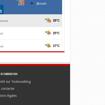
e de communication
cité sur Toulouseblog
 contacter
ions légales