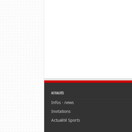
Actualités
Infos - news
Invitations
Actualité Sports