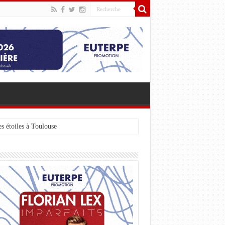
s étoiles à Toulouse