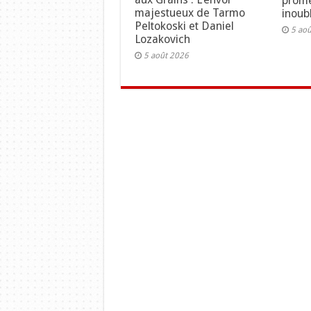
prome
majestueux de Tarmo
inoubl
Peltokoski et Daniel
5 ao
Lozakovich
5 août 2026