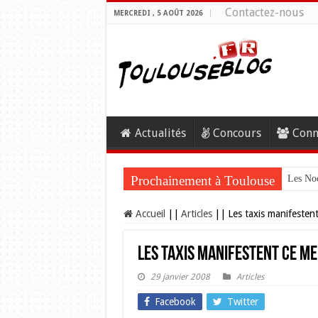
Contactez-nous
MERCREDI , 5 AOÛT 2026
Actualités
Concours
Conn
Prochainement à Toulouse
Les Noc
Accueil
||
Articles
||
Les taxis manifestent
Les taxis manifestent ce me
29 janvier 2008
Articles
Facebook
Twitter