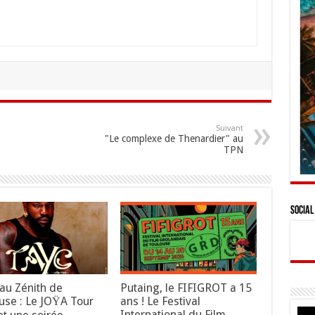
Suivant
"Le complexe de Thenardier" au
TPN
Social
au Zénith de
Putaing, le FIFIGROT a 15
use : Le JOŸA Tour
ans ! Le Festival
International du Film