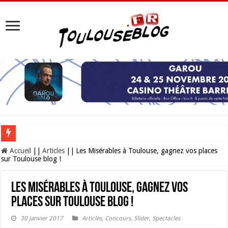
Les Nocturnes de la Cité de l’espace 2026 : l’événement incontournable de l’é
Accueil
||
Articles
||
Les Misérables à Toulouse, gagnez vos places
sur Toulouse blog !
Les Misérables à Toulouse, gagnez vos
places sur Toulouse blog !
30 janvier 2017
Articles
,
Concours
,
Slider
,
Spectacles