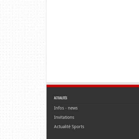
Actualités
Infos - news
Invitations
Actualité Sports