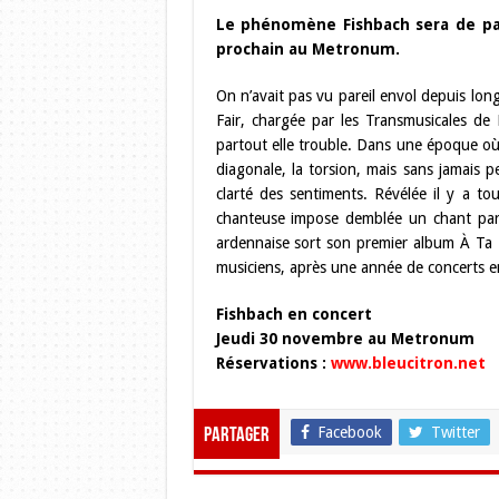
Le phénomène Fishbach sera de pa
prochain au Metronum.
On n’avait pas vu pareil envol depuis lo
Fair, chargée par les Transmusicales de 
partout elle trouble. Dans une époque où l
diagonale, la torsion, mais sans jamais 
clarté des sentiments. Révélée il y a tou
chanteuse impose demblée un chant parti
ardennaise sort son premier album À Ta 
musiciens, après une année de concerts e
Fishbach en concert
Jeudi 30 novembre au Metronum
Réservations :
www.bleucitron.net
Facebook
Twitter
Partager