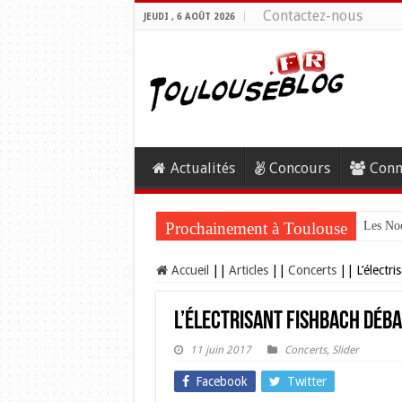
Contactez-nous
JEUDI , 6 AOÛT 2026
Actualités
Concours
Conn
Prochainement à Toulouse
Les Noc
Accueil
||
Articles
||
Concerts
||
L’électr
L’électrisant Fishbach déb
11 juin 2017
Concerts
,
Slider
Facebook
Twitter