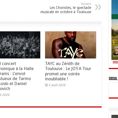
Suivant
Les Choristes, le spectacle
musicale en octobre à Toulouse
 concert
TAYC au Zénith de
onique à la Halle
Toulouse : Le JOŸA Tour
ains : L’envol
promet une soirée
stueux de Tarmo
inoubliable !
Social
koski et Daniel
5 août 2026
ovich
ût 2026