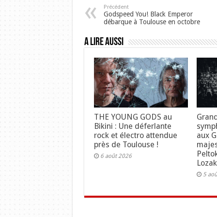
Précédent
Godspeed You! Black Emperor
débarque à Toulouse en octobre
A lire aussi
THE YOUNG GODS au
Grand
Bikini : Une déferlante
symph
rock et électro attendue
aux Gr
près de Toulouse !
maje
Pelto
6 août 2026
Lozak
5 ao