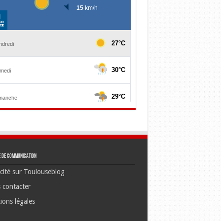
e de communication
cité sur Toulouseblog
 contacter
ions légales