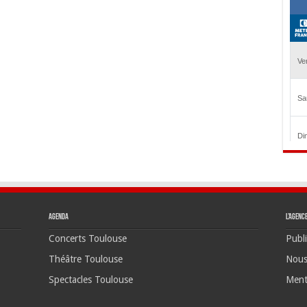
Agenda
L’agenc
Concerts Toulouse
Publi
Théâtre Toulouse
Nous
Spectacles Toulouse
Ment