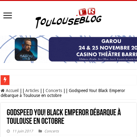
Les Nocturnes de la Cité de l’espace 2026 : l’événement incontournable de l’é
Accueil
||
Articles
||
Concerts
||
Godspeed You! Black Emperor
débarque à Toulouse en octobre
Godspeed You! Black Emperor débarque à
Toulouse en octobre
11 juin 2017
Concerts