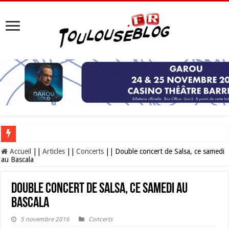
Les Nocturnes de la Cité de l’espace 2026 : l’événement incontournable de l’é
Accueil
||
Articles
||
Concerts
||
Double concert de Salsa, ce samedi
au Bascala
Double concert de Salsa, ce samedi au
Bascala
5 novembre 2016
Concerts