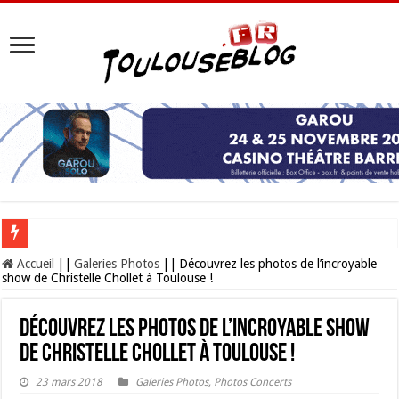
Les Nocturnes de la Cité de l’espace 2026 : l’événement incontournable de l’é
Accueil
||
Galeries Photos
||
Découvrez les photos de l’incroyable
show de Christelle Chollet à Toulouse !
Découvrez les photos de l’incroyable show
de Christelle Chollet à Toulouse !
23 mars 2018
Galeries Photos
,
Photos Concerts