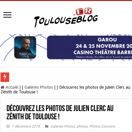
Les Nocturnes de la Cité de l’espace 2026 : l’événement incontournable de l’é
Accueil
||
Galeries Photos
||
Découvrez les photos de Julien Clerc au
Zénith de Toulouse !
Découvrez les photos de Julien Clerc au
Zénith de Toulouse !
7 décembre 2018
Galeries Photos
,
photos
,
Photos Concerts