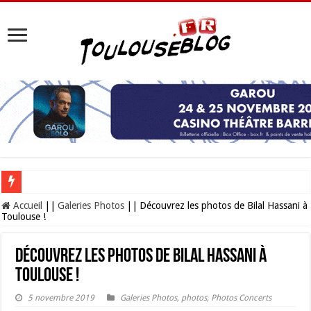
Les Nocturnes de la Cité de l’espace 2026 : l’événement incontournable de l’é
Accueil
||
Galeries Photos
||
Découvrez les photos de Bilal Hassani à
Toulouse !
Découvrez les photos de Bilal Hassani à
Toulouse !
5 novembre 2019
Galeries Photos
,
photos
,
Photos Concerts