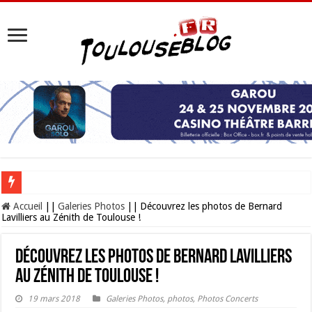
Les Nocturnes de la Cité de l’espace 2026 : l’événement incontournable de l’é
Accueil
||
Galeries Photos
||
Découvrez les photos de Bernard
Lavilliers au Zénith de Toulouse !
Découvrez les photos de Bernard Lavilliers
au Zénith de Toulouse !
19 mars 2018
Galeries Photos
,
photos
,
Photos Concerts